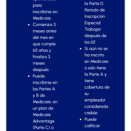
la Parte D.
para
Período de
inscribirse en
Inscripción
Medicare.
Especial:
Comienza 3
Trabajar
meses antes
después de
del mes en
los 65
que cumple
Si aún no se
65 años y
ha inscrito
finaliza 3
en Medicare
meses
o solo tiene
después.
la Parte A y
Puede
tiene
inscribirse en
cobertura de
las Partes A
su
y B de
empleador
Medicare, en
considerada
un plan de
creíble:
Medicare
Puede
Advantage
calificar
(Parte C) o