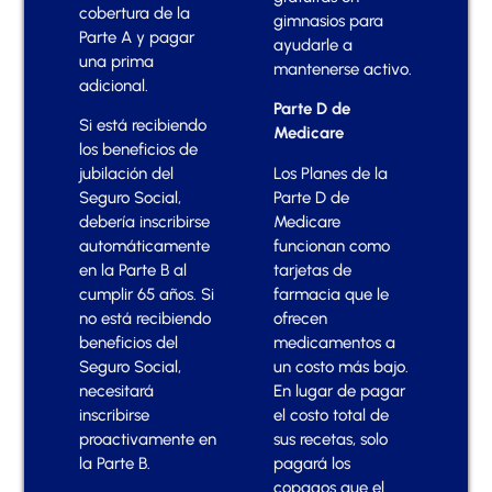
cobertura de la
gimnasios para
Parte A y pagar
ayudarle a
una prima
mantenerse activo.
adicional.
Parte D de
Si está recibiendo
Medicare
los beneficios de
Los Planes de la
jubilación del
Parte D de
Seguro Social,
Medicare
debería inscribirse
funcionan como
automáticamente
tarjetas de
en la Parte B al
farmacia que le
cumplir 65 años. Si
ofrecen
no está recibiendo
medicamentos a
beneficios del
un costo más bajo.
Seguro Social,
En lugar de pagar
necesitará
el costo total de
inscribirse
sus recetas, solo
proactivamente en
pagará los
la Parte B.
copagos que el