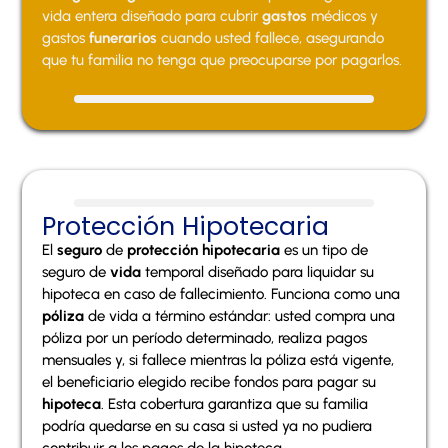
vida entera diseñado para cubrir
gastos
médicos y
gastos
funerarios
cuando usted fallece, asegurando
que tu familia no tenga que preocuparse por pagarlos.
Protección Hipotecaria
El
seguro
de
protección
hipotecaria
es un tipo de
seguro de
vida
temporal diseñado para liquidar su
hipoteca en caso de fallecimiento. Funciona como una
póliza
de vida a término estándar: usted compra una
póliza por un período determinado, realiza pagos
mensuales y, si fallece mientras la póliza está vigente,
el beneficiario elegido recibe fondos para pagar su
hipoteca
. Esta cobertura garantiza que su familia
podría quedarse en su casa si usted ya no pudiera
contribuir a los pagos de la hipoteca.