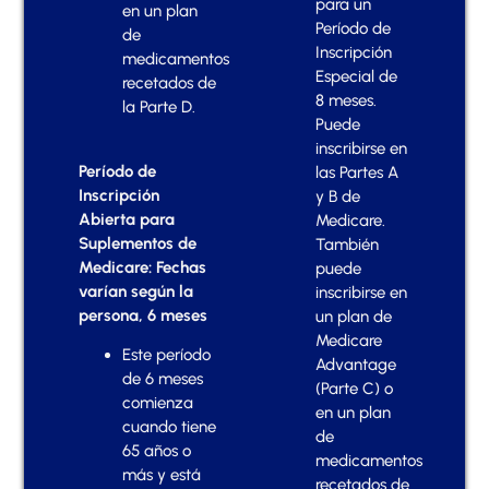
para un
en un plan
Período de
de
Inscripción
medicamentos
Especial de
recetados de
8 meses.
la Parte D.
Puede
inscribirse en
Período de
las Partes A
Inscripción
y B de
Abierta para
Medicare.
Suplementos de
También
Medicare: Fechas
puede
varían según la
inscribirse en
persona, 6 meses
un plan de
Medicare
Este período
Advantage
de 6 meses
(Parte C) o
comienza
en un plan
cuando tiene
de
65 años o
medicamentos
más y está
recetados de