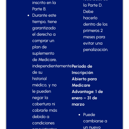
inscrito en la
la Parte D.
Parte B.
Debe
Durante este
hacerlo
tiempo, tiene
dentro de los
garantizado
primeros 2
el derecho a
meses para
comprar un
evitar una
plan de
penalización.
suplemento
de Medicare,
independientemente
Período de
de su
Inscripción
historial
Abierto para
médico, y no
Medicare
le pueden
Advantage: 1 de
negar la
enero – 31 de
cobertura ni
marzo
cobrarle más
Puede
debido a
cambiarse a
condiciones
un nuevo